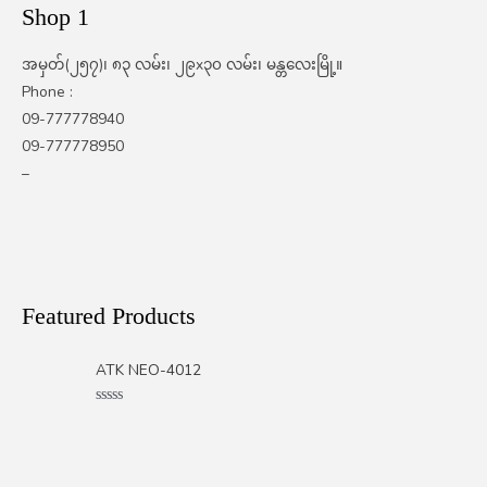
Shop 1
အမှတ်(၂၅၇)၊ ၈၃ လမ်း၊ ၂၉x၃၀ လမ်း၊ မန္တလေးမြို့။
Phone :
09-777778940
09-777778950
–
Featured Products
ATK NEO-4012
Rated
0
out
of
5