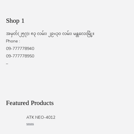
Shop 1
အမှတ်(၂၅၇)၊ ၈၃ လမ်း၊ ၂၉x၃၀ လမ်း၊ မန္တလေးမြို့။
Phone :
09-777778940
09-777778950
–
Featured Products
ATK NEO-4012
Rated