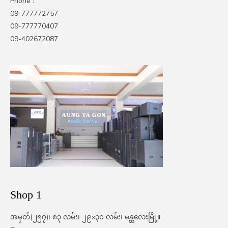
Phone :
09-777772757
09-777770407
09-402672087
Shop 1
အမှတ်(၂၅၇)၊ ၈၃ လမ်း၊ ၂၉x၃၀ လမ်း၊ မန္တလေးမြို့။