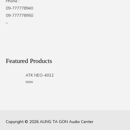
Phone :
09-777778940
09-777778950
–
Featured Products
ATK NEO-4012
Rated
0
out
of
5
Copyright © 2026
AUNG TA GON Audio Center