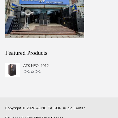
Featured Products
ATK NEO-4012
Rated
0
out
of
5
Copyright © 2026
AUNG TA GON Audio Center