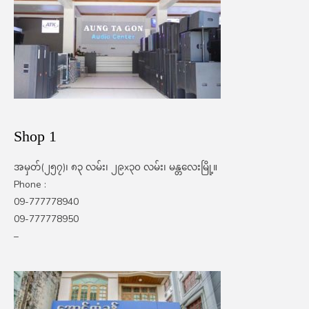
Shop 1
အမှတ်(၂၅၇)၊ ၈၃ လမ်း၊ ၂၉x၃၀ လမ်း၊ မန္တလေးမြို့။
Phone :
09-777778940
09-777778950
–