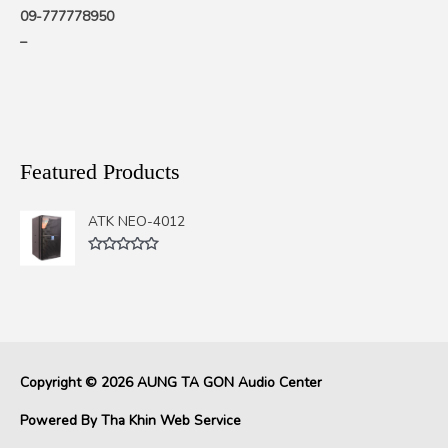
09-777778950
–
Featured Products
ATK NEO-4012
Rated
0
out
of
5
Copyright © 2026
AUNG TA GON Audio Center
Powered By
Tha Khin Web Service