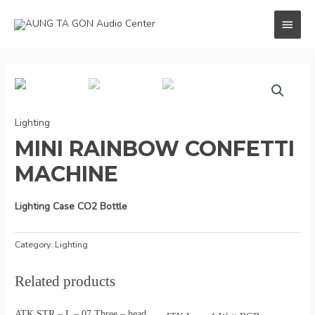
Skip
MAI
to
content
MEN
Lighting
MINI RAINBOW CONFETTI
MACHINE
Lighting Case CO2 Bottle
Category:
Lighting
Related products
ATK STR – L – 07 Three – head