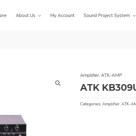
ore
About Us
My Account
Sound Project System
Amplifier
,
ATK-AMP
ATK KB309
Categories:
Amplifier
,
ATK-A