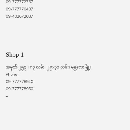
09-777772757
09-777770407
09-402672087
Shop 1
အမှတ်(၂၅၇)၊ ၈၃ လမ်း၊ ၂၉x၃၀ လမ်း၊ မန္တလေးမြို့။
Phone :
09-777778940
09-777778950
–